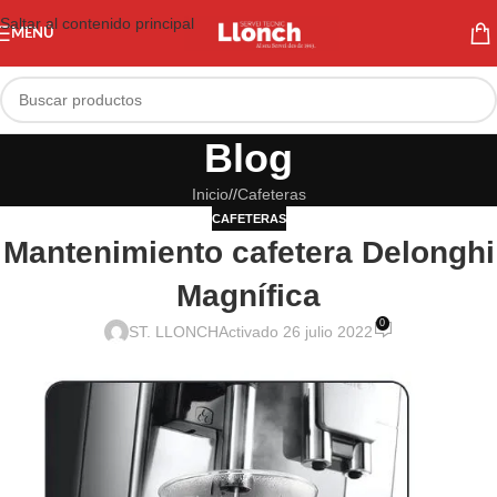
Saltar al contenido principal
MENÚ
Blog
Inicio
/
Cafeteras
CAFETERAS
Mantenimiento cafetera Delonghi
Magnífica
0
ST. LLONCH
Activado 26 julio 2022