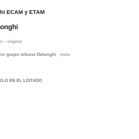
nghi ECAM y ETAM
longhi
o – original
 del
grupo infusor Delonghi
, visita
ELO EN EL LISTADO