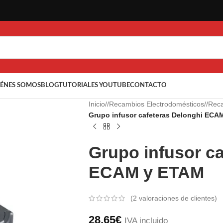
ÉNES SOMOS
BLOG
TUTORIALES YOUTUBE
CONTACTO
Inicio
/
Recambios Electrodomésticos
/
Reca
Grupo infusor cafeteras Delonghi ECA
Grupo infusor ca
ECAM y ETAM
(
2
valoraciones de clientes)
28,65
€
IVA incluido