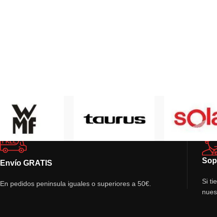
Sop
Envío GRATIS
Si t
En pedidos peninsula iguales o superiores a 50€.
nues