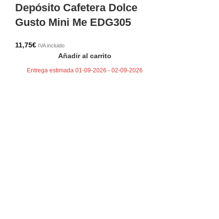
Depósito Cafetera Dolce
Filtro 2 ta
Gusto Mini Me EDG305
longhi
11,75
€
8,23
€
IVA incluido
IVA incluido
Añadir al carrito
Aña
Entrega estimada 01-09-2026 - 02-09-2026
Entrega estima