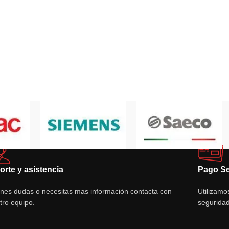
orte y asistencia
Pago S
ienes dudas o necesitas mas información contacta con
Utilizamo
tro equipo.
seguridad