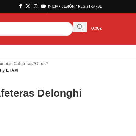
INICIAR SESIÓN / REGISTRARSE
0,00
€
mbios Cafeteras
/
Otros
/
M y ETAM
feteras Delonghi