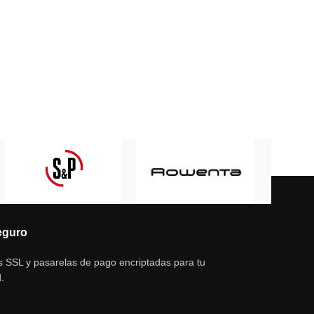
eguro
s SSL y pasarelas de pago encriptadas para tu
.