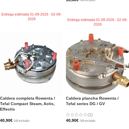
IVA incluido
AÑADIR AL CARRITO
AÑADIR AL CARRITO
Entrega estimada 01-09-2026 - 02-09-
2026
Entrega estimada 01-09-2026 - 02-09-
2026
Caldera completa Rowenta /
Caldera plancha Rowenta /
Tefal Compact Steam, Actis,
Tefal series DG / GV
Effectis
(1)
40,90
€
40,90
€
IVA incluido
IVA incluido