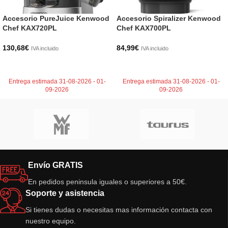
Accesorio PureJuice Kenwood
Accesorio Spiralizer Kenwood
Chef KAX720PL
Chef KAX700PL
130,68
€
84,99
€
IVA incluido
IVA incluido
AÑADIR AL CARRITO
AÑADIR AL CARRITO
Entrega estimada 31-08-2026 - 01-
Entrega estimada 31-08-2026 - 01-
09-2026
09-2026
Envío GRATIS
En pedidos peninsula iguales o superiores a 50€.
Soporte y asistencia
Si tienes dudas o necesitas mas información contacta con
nuestro equipo.