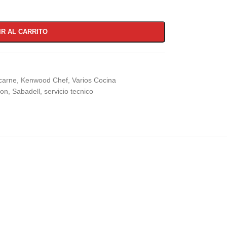
IR AL CARRITO
carne
,
Kenwood Chef
,
Varios Cocina
ion
,
Sabadell
,
servicio tecnico