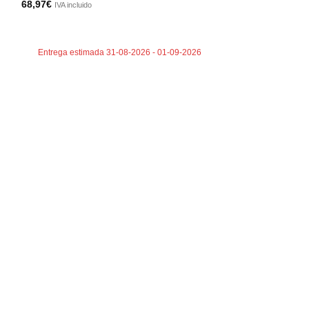
68,97
€
IVA incluido
AÑADIR AL CA
AÑADIR AL CARRITO
Entrega estima
Entrega estimada 31-08-2026 - 01-09-2026