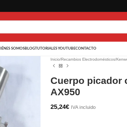
IÉNES SOMOS
BLOG
TUTORIALES YOUTUBE
CONTACTO
Inicio
/
Recambios Electrodomésticos
/
Kenw
Cuerpo picador
AX950
25,24
€
IVA incluido