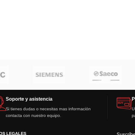
Soporte y asistencia
P
Si tienes dudas o necesitas mas información
U
contacta con nuestro equipo.
p
OS LEGALES
Suscríbe