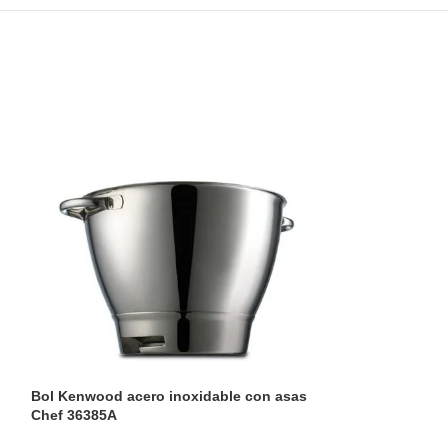
Bol Kenwood acero inoxidable con asas
Corta verduras
Chef 36385A
102,85
€
IVA incluido