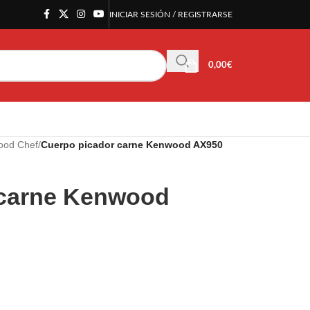
INICIAR SESIÓN / REGISTRARSE
0,00
€
ood Chef
/
Cuerpo picador carne Kenwood AX950
 carne Kenwood