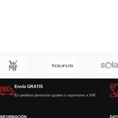
Envío GRATIS
En pedidos peninsula iguales o superiores a 50€.
INFORMACIÓN
DAT