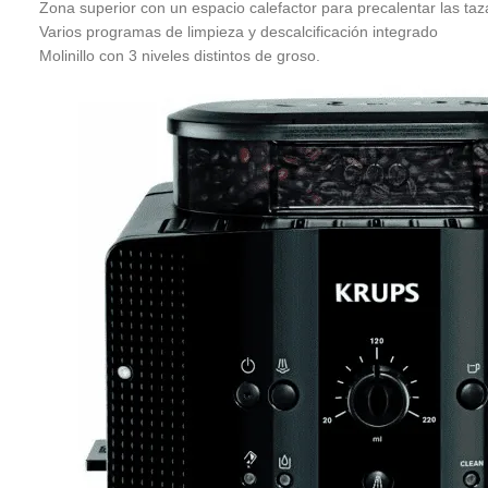
Zona superior con un espacio calefactor para precalentar las tazas
Varios programas de limpieza y descalcificación integrado
Molinillo con 3 niveles distintos de groso.