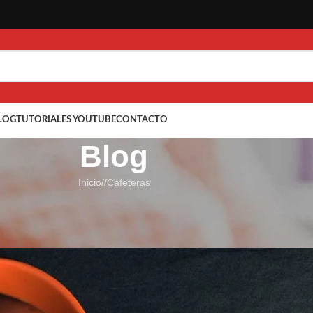
LOG
TUTORIALES YOUTUBE
CONTACTO
Blog
Inicio
/
Cafeteras
CAFETERAS
la alternativa ecológica a las cá
ublicado por
ST. LLONCH
Activado 25 agosto 2014