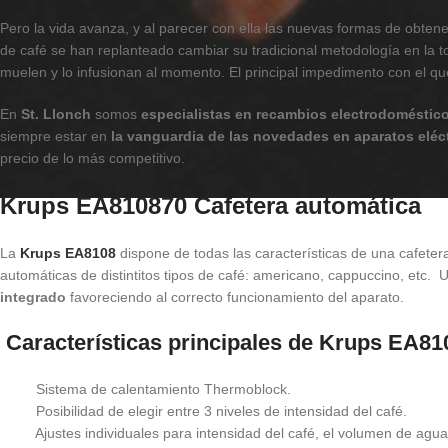
Pero la vida avanza, y al parecer con ella las nuevas formas de obtene
de café se han replanteado cambiar su tradicional metodología en la t
muelen y lo infusionan al momento. El principal impedimento con el q
En
St. Llonch
somos
especialistas en recambios electrodoméstic
siempre estar en
la vanguardia de las novedades en aparatos eléc
precio de lo más competitivo.
Krups EA810870 Cafetera automática
La
Krups EA8108
dispone de todas las características de una cafetera
automáticas de distintitos tipos de café: americano, cappuccino, etc.
integrado
favoreciendo al correcto funcionamiento del aparato.
Características principales de Krups EA81
Sistema de calentamiento Thermoblock.
Posibilidad de elegir entre 3 niveles de intensidad del café.
Ajustes individuales para intensidad del café, el volumen de agua 