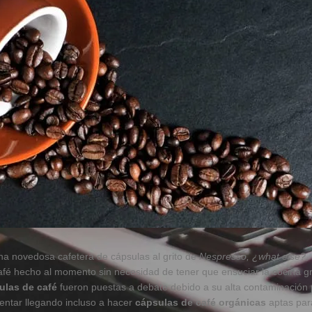
a novedosa cafetera de cápsulas al grito de
Nespresso, ¿what else?
,
fé hecho al momento sin necesidad de tener que ensuciar la cocina gr
ulas de café
fueron puestas a debate debido a su alta contaminación 
entar llegando incluso a hacer
cápsulas de café orgánicas
aptas para