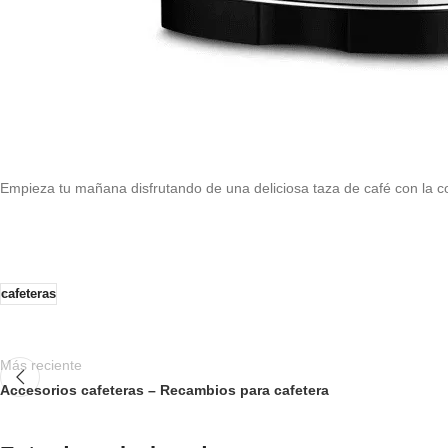
Empieza tu mañana disfrutando de una deliciosa taza de café con la c
cafeteras
Más reciente
Accesorios cafeteras – Recambios para cafetera