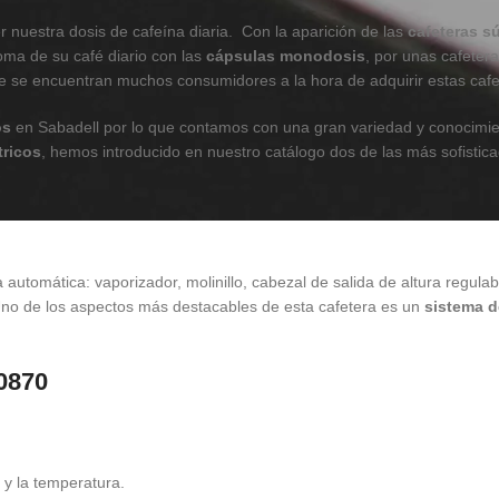
r nuestra dosis de cafeína diaria. Con la aparición de las
cafeteras s
oma de su café diario con las
cápsulas monodosis
, por unas cafeter
ue se encuentran muchos consumidores a la hora de adquirir estas cafe
os
en Sabadell por lo que contamos con una gran variedad y conocimie
tricos
, hemos introducido en nuestro catálogo dos de las más sofistic
 automática: vaporizador, molinillo, cabezal de salida de altura regula
 Uno de los aspectos más destacables de esta cafetera es un
sistema d
0870
y la temperatura.