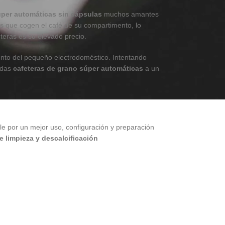
úper automáticas sin cápsulas
muchos amantes
as que cogen el café de su compartimento, lo
teras es su elevado precio.
nto del pequeño electrodoméstico. Intentando
adas
cafeteras de grano súper automáticas
a un
ble por un mejor uso, configuración y preparación
e limpieza y descalcificación