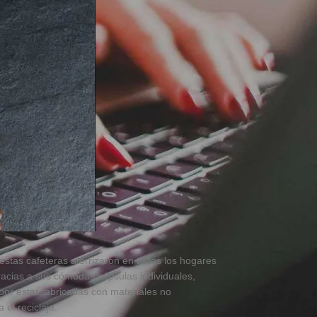
 estas cafeteras aterrizaron en todos los hogares
acias a sus cómodas cápsulas individuales,
por estar fabricadas con materiales no
 el reciclaje.