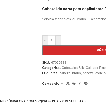
Cabezal de corte para depiladoras Br
Servicio técnico oficial Braun – Recambios
-
+
AÑAD
SKU:
67030799
Categorías:
Cabezales Silk
,
Cuidado Pers
Etiquetas:
cabezal braun
,
cabezal corte si
Compartir:
RIPCIÓN
VALORACIONES (2)
PREGUNTAS Y RESPUESTAS