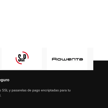
eguro
s SSL y pasarelas de pago encriptadas para tu
.