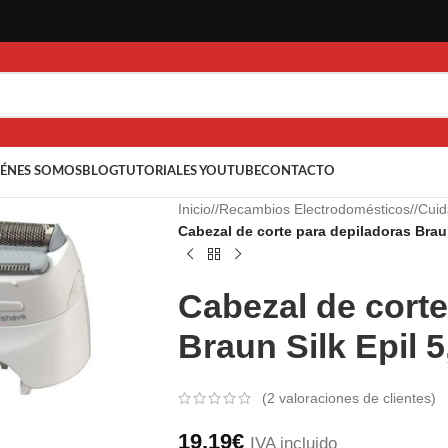
ÉNES SOMOS
BLOG
TUTORIALES YOUTUBE
CONTACTO
Inicio
/
Recambios Electrodomésticos
/
Cuid
Cabezal de corte para depiladoras Braun 
Cabezal de corte
Braun Silk Epil 5,
a ampliar
(
2
valoraciones de clientes)
19,19
€
IVA incluido