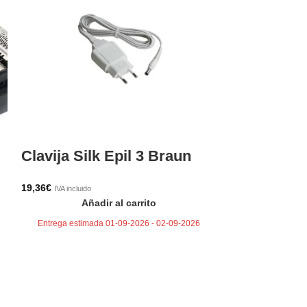
Peine guía
mm TN140
5,64
€
IVA incluido
Clavija Silk Epil 3 Braun
Aña
Entrega estima
19,36
€
IVA incluido
Añadir al carrito
Entrega estimada 01-09-2026 - 02-09-2026