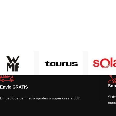
Sop
Envío GRATIS
Si t
En pedidos peninsula iguales o superiores a 50€.
nues