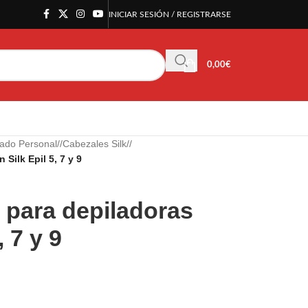
INICIAR SESIÓN / REGISTRARSE
0,00
€
ado Personal
/
Cabezales Silk
/
Silk Epil 5, 7 y 9
 para depiladoras
 7 y 9