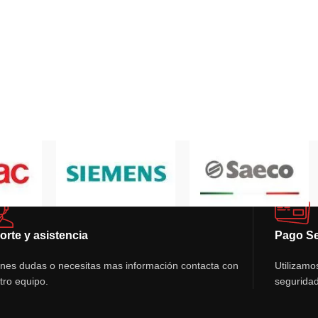
orte y asistencia
Pago S
ienes dudas o necesitas mas información contacta con
Utilizamo
tro equipo.
seguridad