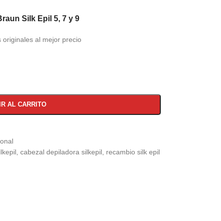
aun Silk Epil 5, 7 y 9
 originales al mejor precio
IR AL CARRITO
onal
lkepil
,
cabezal depiladora silkepil
,
recambio silk epil