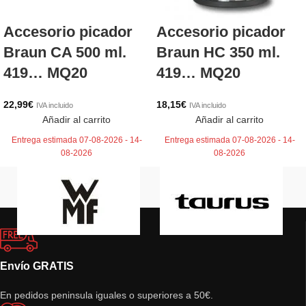
Accesorio picador
Accesorio picador
Braun CA 500 ml.
Braun HC 350 ml.
419… MQ20
419… MQ20
22,99
€
18,15
€
IVA incluido
IVA incluido
Añadir al carrito
Añadir al carrito
Entrega estimada 07-08-2026 - 14-
Entrega estimada 07-08-2026 - 14-
08-2026
08-2026
Envío GRATIS
En pedidos peninsula iguales o superiores a 50€.