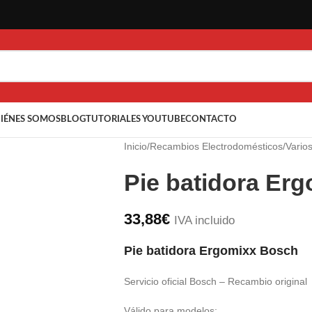
IÉNES SOMOS
BLOG
TUTORIALES YOUTUBE
CONTACTO
Inicio
/
Recambios Electrodomésticos
/
Vario
Pie batidora Er
33,88
€
IVA incluido
Pie batidora Ergomixx Bosch
Servicio oficial Bosch – Recambio original
Válido para modelos: