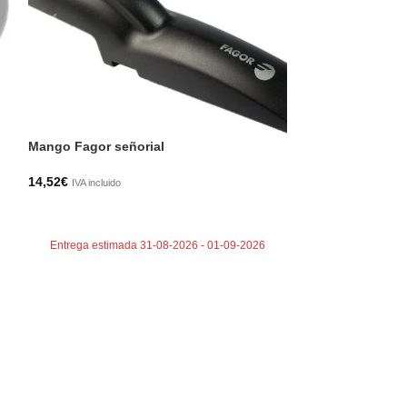
Mango Fagor señorial
Pie metálico B
14,52
€
24,04
€
IVA incluido
IVA incluido
AÑADIR AL CARRITO
AÑADIR AL CA
Entrega estimada 31-08-2026 - 01-09-2026
Entrega estima