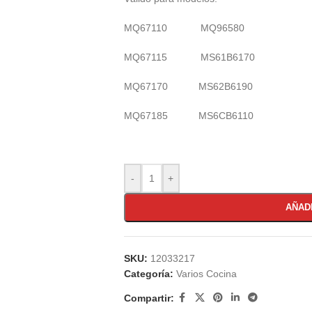
MQ67110 MQ96580
MQ67115 MS61B6170
MQ67170 MS62B6190
MQ67185 MS6CB6110
-
+
AÑAD
SKU:
12033217
Categoría:
Varios Cocina
Compartir: