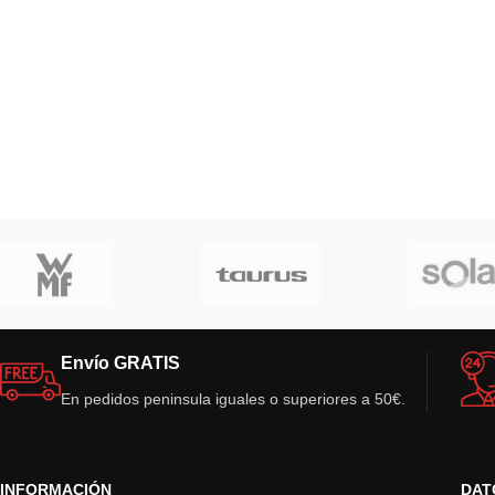
Envío GRATIS
En pedidos peninsula iguales o superiores a 50€.
INFORMACIÓN
DAT