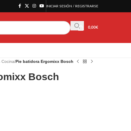
INICIAR SESIÓN / REGISTRARSE
0,00
€
s Cocina
/
Pie batidora Ergomixx Bosch
gomixx Bosch