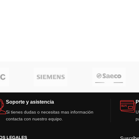
Soporte y asistencia
P
Si tienes dudas o necesitas mas información
U
contacta con nuestro equipo.
p
OS LEGALES
Suscríbe