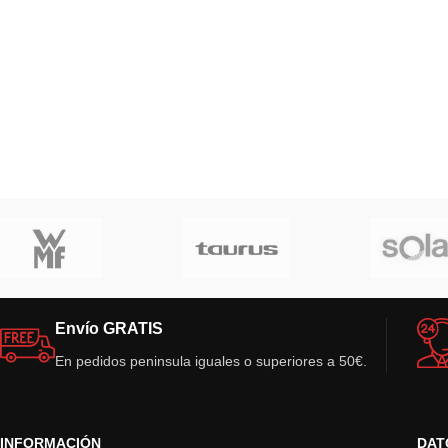
Envío GRATIS
En pedidos peninsula iguales o superiores a 50€.
INFORMACIÓN
DAT