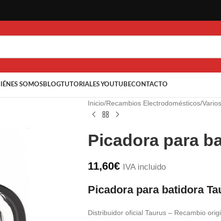
IÉNES SOMOS
BLOG
TUTORIALES YOUTUBE
CONTACTO
Inicio
/
Recambios Electrodomésticos
/
Vario
Picadora para ba
11,60
€
IVA incluido
Picadora para batidora Ta
Distribuidor oficial Taurus – Recambio orig