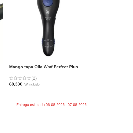
Mango tapa Olla Wmf Perfect Plus
Motor completo
MQ500
(2)
88,33
€
30,00
€
IVA incluido
IVA incluido
AÑADIR AL CARRITO
AÑADIR AL CA
Entrega estimada 06-08-2026 - 07-08-2026
Entrega estima