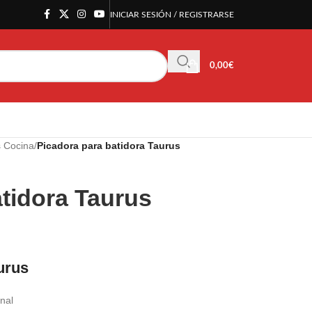
INICIAR SESIÓN / REGISTRARSE
0,00
€
s Cocina
/
Picadora para batidora Taurus
tidora Taurus
urus
inal