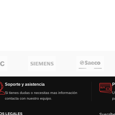
Soporte y asistencia
P
Si tienes dudas o necesitas mas información
U
contacta con nuestro equipo.
p
OS LEGALES
Suscríbe