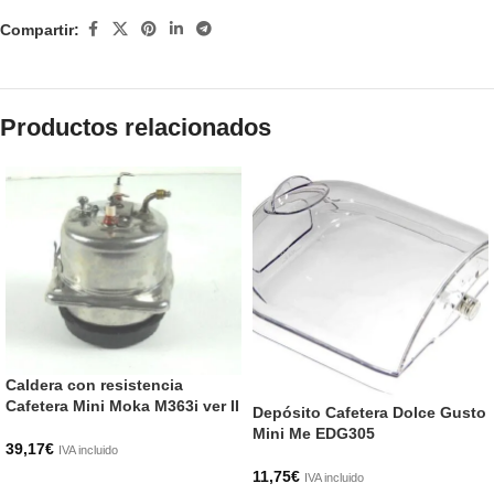
Compartir:
Productos relacionados
Caldera con resistencia
Cafetera Mini Moka M363i ver II
Depósito Cafetera Dolce Gusto
Mini Me EDG305
39,17
€
IVA incluido
11,75
€
IVA incluido
AÑADIR AL CARRITO