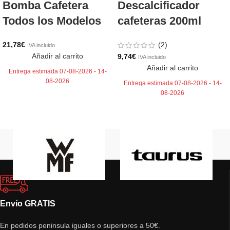
Bomba Cafetera
Descalcificador
Todos los Modelos
cafeteras 200ml
21,78
€
(2)
IVA incluido
Añadir al carrito
9,74
€
IVA incluido
Añadir al carrito
Entrega estimada 07-08-2026 - 14-
08-2026
Entrega estimada 07-08-2026 - 14-
08-2026
Envío GRATIS
En pedidos peninsula iguales o superiores a 50€.