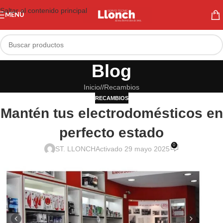
Saltar al contenido principal
MENÚ
Blog
Inicio
/
Recambios
RECAMBIOS
Mantén tus electrodomésticos en
perfecto estado
0
ST. LLONCH
Activado 29 mayo 2025