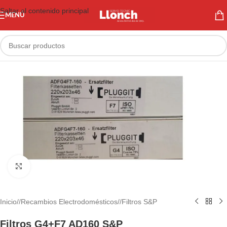
Saltar al contenido principal
MENÚ
Haga clic para ampliar
Inicio
/
Recambios Electrodomésticos
/
Filtros S&P
Filtros G4+F7 AD160 S&P