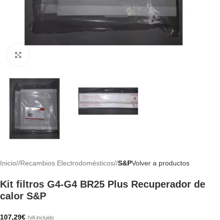
Haga clic para ampliar
Inicio
/
Recambios Electrodomésticos
/
S&P
Volver a productos
Kit filtros G4-G4 BR25 Plus Recuperador de
calor S&P
107,29
€
IVA incluido