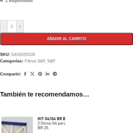
1 disponibles
-
+
AÑADIR AL CARRITO
SKU:
5416029100
Categorías:
Filtros S&P
,
S&P
Compartir:
También te recomendamos…