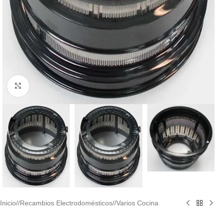
Haga clic para ampliar
Inicio
/
Recambios Electrodomésticos
/
Varios Cocina