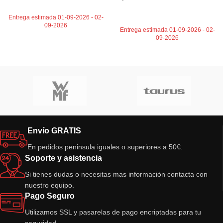
AÑADIR AL CARRITO
Entrega estimada 01-09-2026 - 02-
09-2026
Entrega estimada 01-09-2026 - 02-
09-2026
Envío GRATIS
En pedidos peninsula iguales o superiores a 50€.
Soporte y asistencia
Si tienes dudas o necesitas mas información contacta con
nuestro equipo.
Pago Seguro
Utilizamos SSL y pasarelas de pago encriptadas para tu