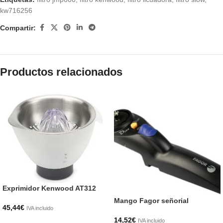
kw716256
Compartir:
Productos relacionados
Exprimidor Kenwood AT312
Mango Fagor señorial
45,44
€
IVA incluido
14,52
€
IVA incluido
AÑADIR AL CARRITO