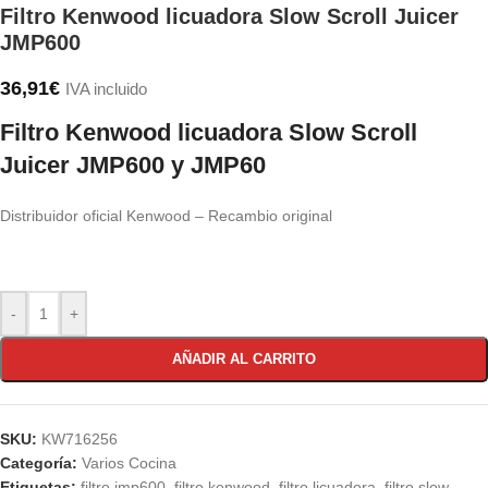
Filtro Kenwood licuadora Slow Scroll Juicer
JMP600
36,91
€
IVA incluido
Filtro Kenwood licuadora Slow Scroll
Juicer JMP600 y JMP60
Distribuidor oficial Kenwood – Recambio original
-
+
AÑADIR AL CARRITO
SKU:
KW716256
Categoría:
Varios Cocina
Etiquetas:
filtro jmp600
,
filtro kenwood
,
filtro licuadora
,
filtro slow
,