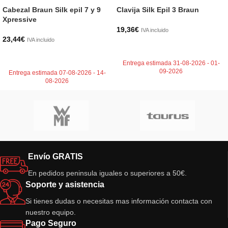
Cabezal Braun Silk epil 7 y 9
Clavija Silk Epil 3 Braun
Xpressive
19,36
€
IVA incluido
23,44
€
IVA incluido
AÑADIR AL CARRITO
AÑADIR AL CARRITO
Entrega estimada 31-08-2026 - 01-
09-2026
Entrega estimada 07-08-2026 - 14-
08-2026
Envío GRATIS
En pedidos peninsula iguales o superiores a 50€.
Soporte y asistencia
Si tienes dudas o necesitas mas información contacta con
nuestro equipo.
Pago Seguro