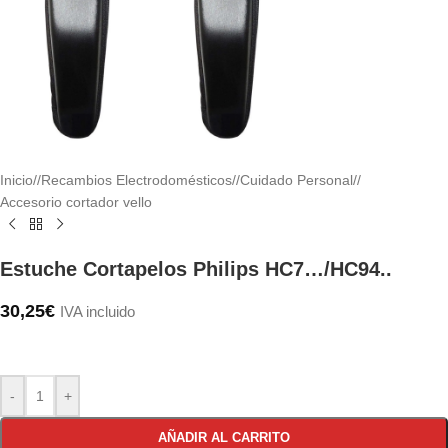
Inicio
/
Recambios Electrodomésticos
/
Cuidado Personal
/
Accesorio cortador vello
Estuche Cortapelos Philips HC7…/HC94..
30,25
€
IVA incluido
-
+
AÑADIR AL CARRITO