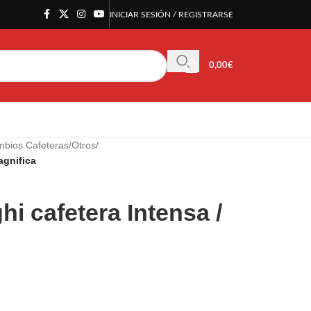
INICIAR SESIÓN / REGISTRARSE
0,00
€
bios Cafeteras
/
Otros
/
agnifica
i cafetera Intensa /