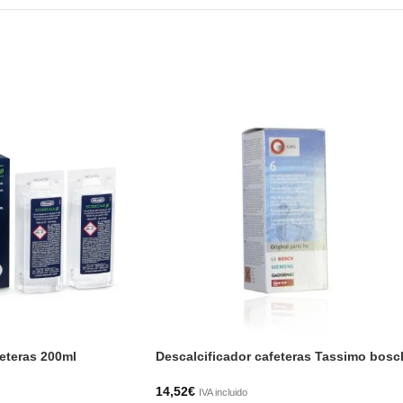
feteras 200ml
Descalcificador cafeteras Tassimo bosc
14,52
€
IVA incluido