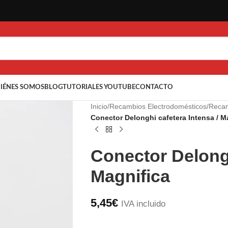
IÉNES SOMOS
BLOG
TUTORIALES YOUTUBE
CONTACTO
Inicio
/
Recambios Electrodomésticos
/
Recam
Conector Delonghi cafetera Intensa / M
Conector Delongh
Magnifica
5,45
€
IVA incluido