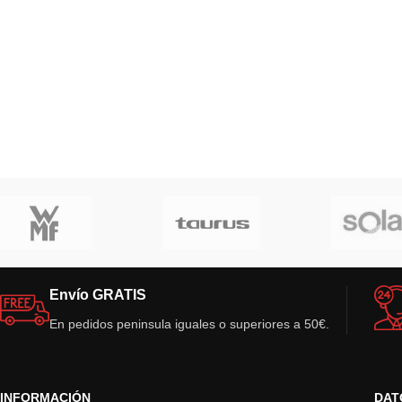
Envío GRATIS
En pedidos peninsula iguales o superiores a 50€.
INFORMACIÓN
DAT