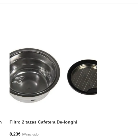
h
Filtro 2 tazas Cafetera De-longhi
Mecanismo Cafet
8,23
€
73,81
€
IVA incluido
IVA incluido