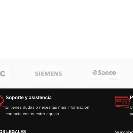
Soporte y asistencia
P
Si tienes dudas o necesitas mas información
U
contacta con nuestro equipo.
p
OS LEGALES
Suscríbe