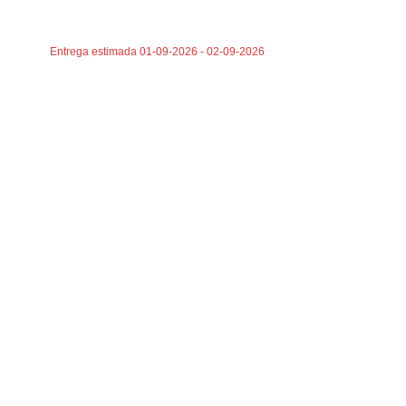
AÑADIR AL CARRITO
AÑADIR AL CA
Entrega estimada 01-09-2026 - 02-09-2026
Entrega estima