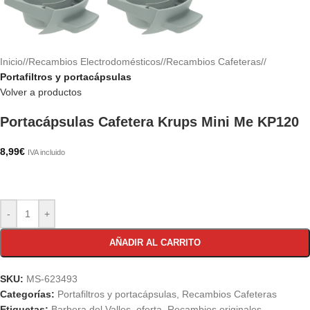
Inicio
/
Recambios Electrodomésticos
/
Recambios Cafeteras
/
Portafiltros y portacápsulas
Volver a productos
Portacápsulas Cafetera Krups Mini Me KP120
8,99
€
IVA incluido
-
+
AÑADIR AL CARRITO
SKU:
MS-623493
Categorías:
Portafiltros y portacápsulas
,
Recambios Cafeteras
Etiquetas:
Barbera del Valles
,
oferta
,
Recambios originales
,