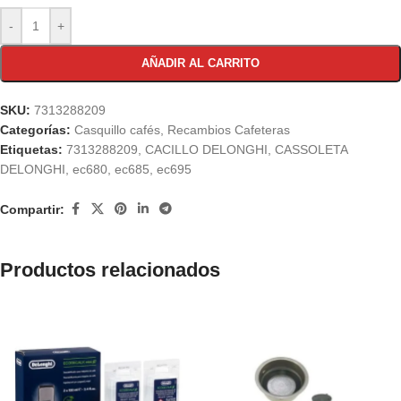
-
+
AÑADIR AL CARRITO
SKU:
7313288209
Categorías:
Casquillo cafés
,
Recambios Cafeteras
Etiquetas:
7313288209
,
CACILLO DELONGHI
,
CASSOLETA
DELONGHI
,
ec680
,
ec685
,
ec695
Compartir:
Productos relacionados