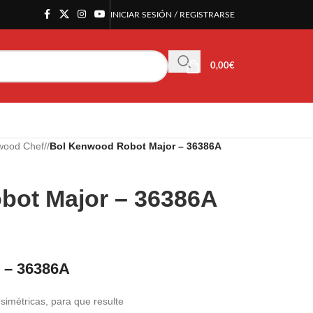
INICIAR SESIÓN / REGISTRARSE
0,00
€
wood Chef
/
Bol Kenwood Robot Major – 36386A
bot Major – 36386A
 – 36386A
 simétricas, para que resulte