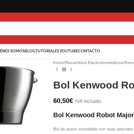
ÉNES SOMOS
BLOG
TUTORIALES YOUTUBE
CONTACTO
Inicio
/
Recambios Electrodomésticos
/
Ken
Bol Kenwood Ro
60,50
€
IVA incluido
Bol Kenwood Robot Major
a ampliar
Bol de acero inoxidable con asas laterales