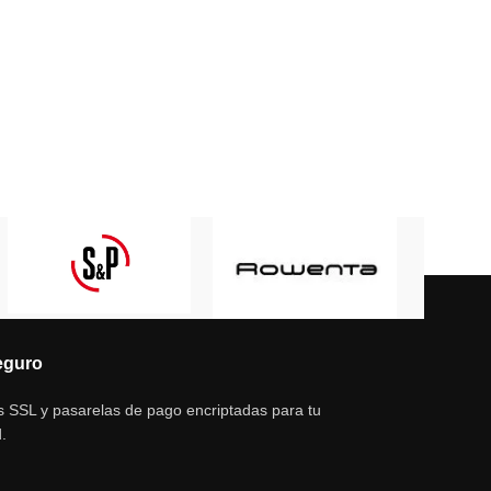
eguro
s SSL y pasarelas de pago encriptadas para tu
.