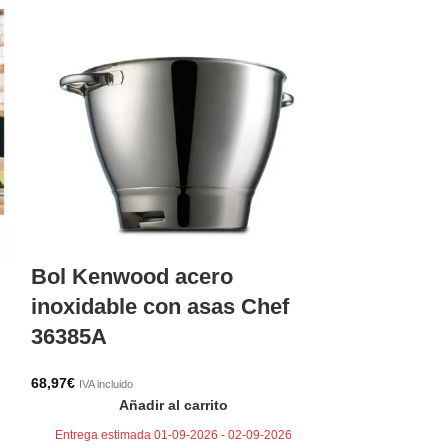
Bol Kenwood acero
Cuchilla co
inoxidable con asas Chef
picador K
36385A
14,52
€
IVA incluido
Aña
68,97
€
IVA incluido
Añadir al carrito
Entrega estima
Entrega estimada 01-09-2026 - 02-09-2026