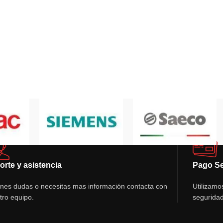
orte y asistencia
Pago S
ienes dudas o necesitas mas información contacta con
Utilizamo
tro equipo.
seguridad