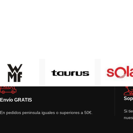
Sop
Envío GRATIS
Si t
En pedidos peninsula iguales o superiores a 50€.
nues