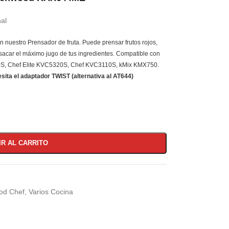
nal
 nuestro Prensador de fruta. Puede prensar frutos rojos,
 sacar el máximo jugo de tus ingredientes. Compatible con
S, Chef Elite KVC5320S, Chef KVC3110S, kMix KMX750.
sita el
adaptador TWIST
(alternativa al AT644)
IR AL CARRITO
od Chef
,
Varios Cocina