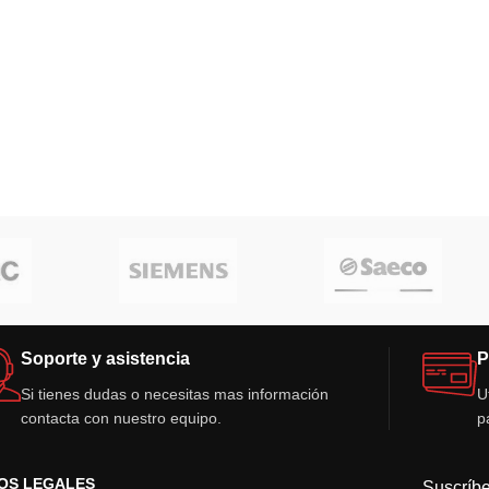
Soporte y asistencia
P
Si tienes dudas o necesitas mas información
U
contacta con nuestro equipo.
p
OS LEGALES
Suscríbe