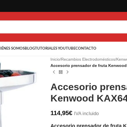
IÉNES SOMOS
BLOG
TUTORIALES YOUTUBE
CONTACTO
Inicio
/
Recambios Electrodomésticos
/
Kenw
Accesorio prensador de fruta Kenwoo
Accesorio prens
Kenwood KAX6
114,95
€
IVA incluido
Accesorio prensador de frut