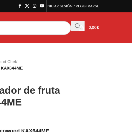
INICIAR SESIÓN / REGISTRARSE
0,00
€
ood Chef
/
d KAX644ME
ador de fruta
44ME
a Kenwood KAX644ME