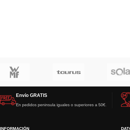
Envío GRATIS
En pedidos peninsula iguales o superiores a 50€.
INFORMACIÓN
DAT