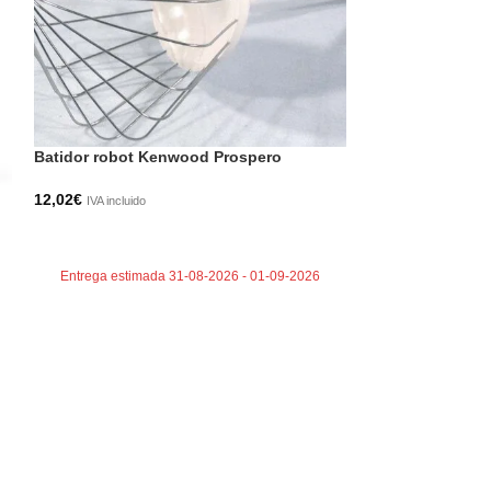
Batidor robot Kenwood Prospero
Bol Kenwood Ro
12,02
€
60,50
€
IVA incluido
IVA incluido
AÑADIR AL CARRITO
AÑADIR AL CA
Entrega estimada 31-08-2026 - 01-09-2026
Entrega estima