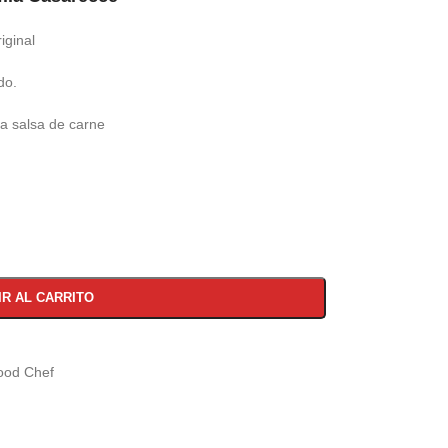
iginal
do.
a salsa de carne
IR AL CARRITO
od Chef