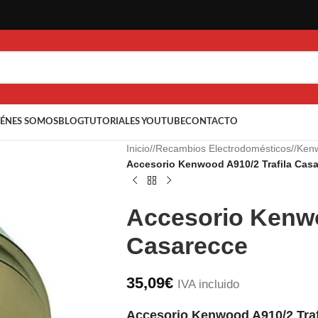
ÉNES SOMOS
BLOG
TUTORIALES YOUTUBE
CONTACTO
Inicio
/
Recambios Electrodomésticos
/
Ken
Accesorio Kenwood A910/2 Trafila Cas
Accesorio Kenwo
Casarecce
35,09
€
IVA incluido
Accesorio Kenwood A910/2 Traf