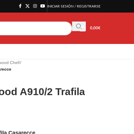
INICIAR SESIÓN / REGISTRARSE
0,00
€
wood Chef
/
arecce
od A910/2 Trafila
ila Casarecce