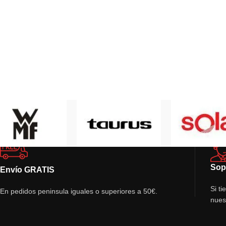
Sop
Envío GRATIS
Si t
En pedidos peninsula iguales o superiores a 50€.
nues