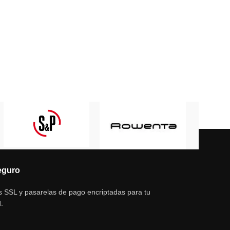
eguro
s SSL y pasarelas de pago encriptadas para tu
.