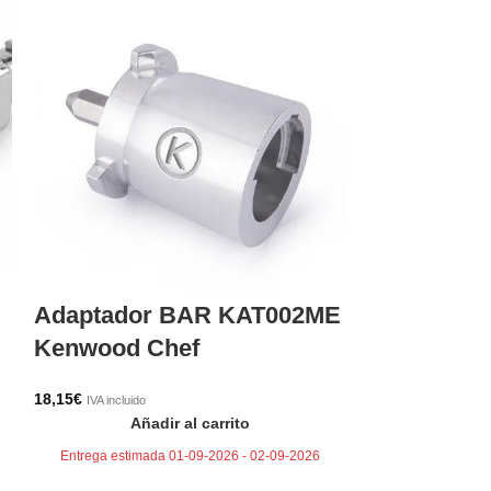
Adaptador BAR KAT002ME
Gancho am
Kenwood Chef
Kenwood P
18,15
€
IVA incluido
14,85
€
IVA incluido
Añadir al carrito
Aña
Entrega estimada 01-09-2026 - 02-09-2026
Entrega estima