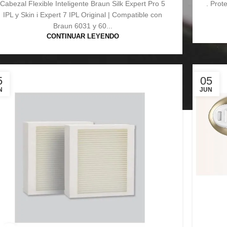
Cabezal Flexible Inteligente Braun Silk Expert Pro 5
. Prot
IPL y Skin i Expert 7 IPL Original | Compatible con
Braun 6031 y 60...
CONTINUAR LEYENDO
5
05
N
JUN