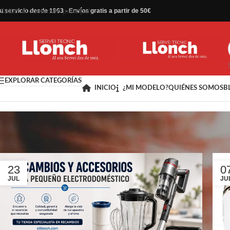
Saltar al contenido principal
u servicio desde 1963 - Envíos gratis a partir de 50€
EXPLORAR CATEGORÍAS
INICIO
¿MI MODELO?
QUIÉNES SOMOS
B
Blog
Inicio
/
Blog
23
0
JUL
JU