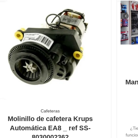
Man
Cafeteras
Molinillo de cafetera Krups
Automática EA8 _ ref SS-
¿Ti
funcio
8030002362