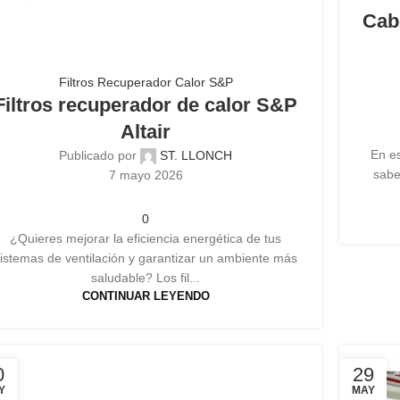
Cab
Filtros Recuperador Calor S&P
Filtros recuperador de calor S&P
Altair
En es
Publicado por
ST. LLONCH
sabe
7 mayo 2026
0
¿Quieres mejorar la eficiencia energética de tus
istemas de ventilación y garantizar un ambiente más
saludable? Los fil...
CONTINUAR LEYENDO
0
29
Y
MAY