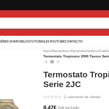
IÉNES SOMOS
BLOG
TUTORIALES YOUTUBE
CONTACTO
Inicio
/
Recambios Electrodomésticos
/
Calef
Termostato Tropicano 2000 Taurus Seri
Termostato Trop
Serie 2JC
(
1
valoración de cliente)
8,47
€
IVA incluido