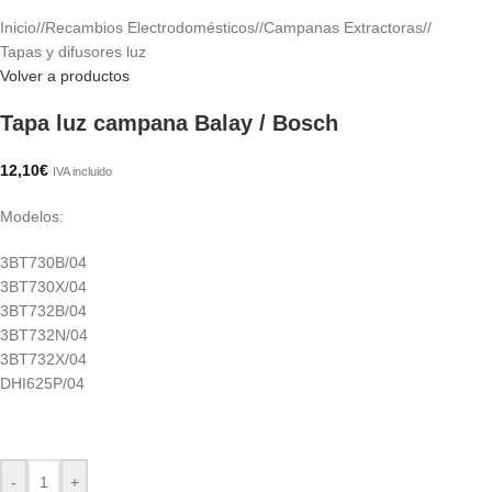
Inicio
/
Recambios Electrodomésticos
/
Campanas Extractoras
/
Tapas y difusores luz
Volver a productos
Tapa luz campana Balay / Bosch
12,10
€
IVA incluido
Modelos:
3BT730B/04
3BT730X/04
3BT732B/04
3BT732N/04
3BT732X/04
DHI625P/04
-
+