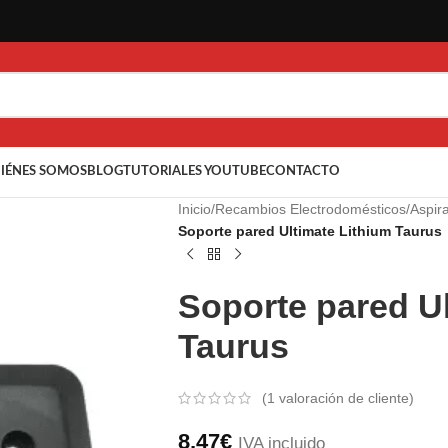
IÉNES SOMOS
BLOG
TUTORIALES YOUTUBE
CONTACTO
Inicio
/
Recambios Electrodomésticos
/
Aspir
Soporte pared Ultimate Lithium Taurus
Soporte pared Ul
Taurus
(
1
valoración de cliente)
8,47
€
IVA incluido