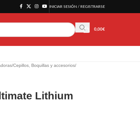
INICIAR SESIÓN / REGISTRARSE
0,00
€
adoras
/
Cepillos, Boquillas y accesorios
/
timate Lithium