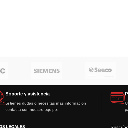
Soporte y asistencia
P
Si tienes dudas o necesitas mas información
U
contacta con nuestro equipo.
p
OS LEGALES
Suscríbe