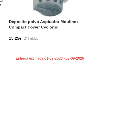
Filtro aspirador 
e
Bosch
14,40
€
IVA incluido
Depósito polvo Aspirador Moulinex
AÑADIR AL CA
Compact Power Cyclonic
15,25
€
Entrega estima
IVA incluido
AÑADIR AL CARRITO
Entrega estimada 01-09-2026 - 02-09-2026