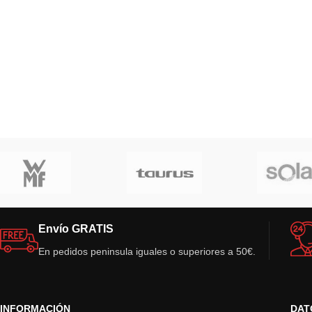
Envío GRATIS
En pedidos peninsula iguales o superiores a 50€.
INFORMACIÓN
DAT