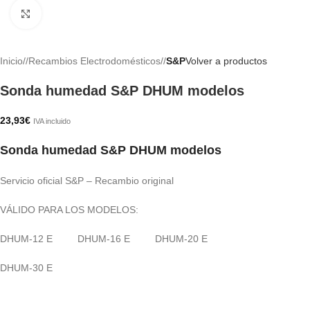
Haga clic para ampliar
Inicio
/
Recambios Electrodomésticos
/
S&P
Volver a productos
Sonda humedad S&P DHUM modelos
23,93
€
IVA incluido
Sonda humedad S&P DHUM modelos
Servicio oficial S&P – Recambio original
VÁLIDO PARA LOS MODELOS:
DHUM-12 E DHUM-16 E DHUM-20 E
DHUM-30 E