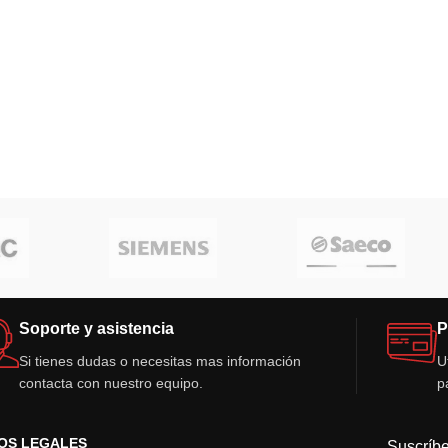
Soporte y asistencia
P
Si tienes dudas o necesitas mas información
U
contacta con nuestro equipo.
p
OS LEGALES
Suscríbe