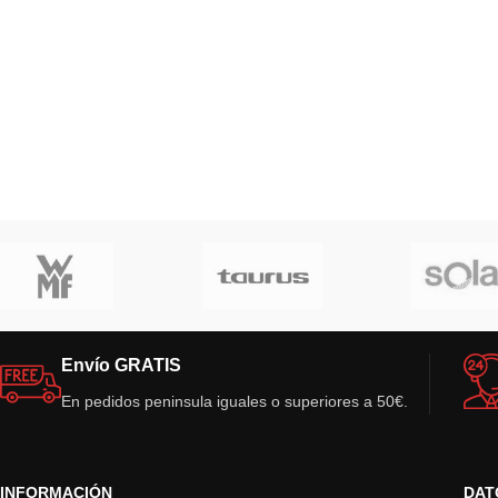
Envío GRATIS
En pedidos peninsula iguales o superiores a 50€.
INFORMACIÓN
DAT