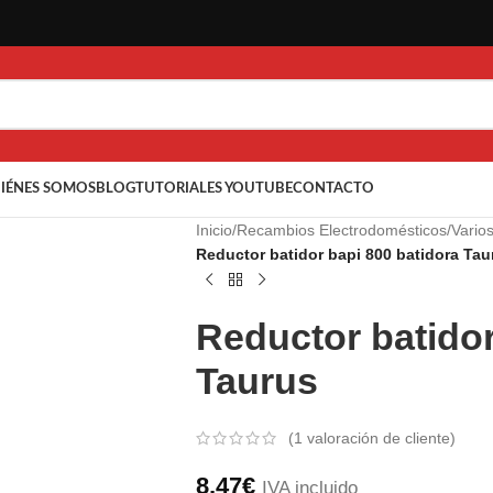
IÉNES SOMOS
BLOG
TUTORIALES YOUTUBE
CONTACTO
Inicio
/
Recambios Electrodomésticos
/
Vario
Reductor batidor bapi 800 batidora Tau
Reductor batidor
Taurus
(
1
valoración de cliente)
8,47
€
IVA incluido