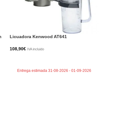
m
Licuadora Kenwood AT641
Pala Mezcladora 
108,90
€
14,81
€
IVA incluido
IVA incluido
AÑADIR AL CARRITO
AÑADIR AL CA
Entrega estimada 31-08-2026 - 01-09-2026
Entrega estima