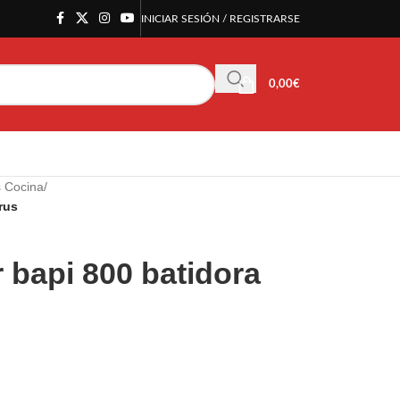
INICIAR SESIÓN / REGISTRARSE
0,00
€
s Cocina
/
rus
 bapi 800 batidora