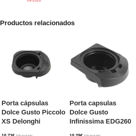
09-2026
Productos relacionados
Porta cápsulas
Porta capsulas
Dolce Gusto Piccolo
Dolce Gusto
XS Delonghi
Infinissima EDG260
10,73
€
10,29
€
IVA incluido
IVA incluido