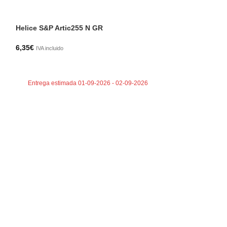
Mando conmuta
Helice S&P Artic255 N GR
3,75
€
IVA incluido
6,35
€
IVA incluido
AÑADIR AL CA
AÑADIR AL CARRITO
Entrega estima
Entrega estimada 01-09-2026 - 02-09-2026