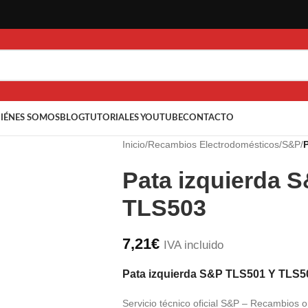
IÉNES SOMOS
BLOG
TUTORIALES YOUTUBE
CONTACTO
Inicio
/
Recambios Electrodomésticos
/
S&P
/
Pata izquierda 
TLS503
7,21
€
IVA incluido
Pata izquierda S&P TLS501 Y TLS5
Servicio técnico oficial S&P – Recambios o