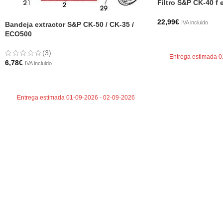
Filtro S&P CK-40 f 
22,99
€
IVA incluido
Bandeja extractor S&P CK-50 / CK-35 /
ECO500
AÑADIR AL CARRI
(3)
Entrega estimada 0
6,78
€
IVA incluido
AÑADIR AL CARRITO
Entrega estimada 01-09-2026 - 02-09-2026