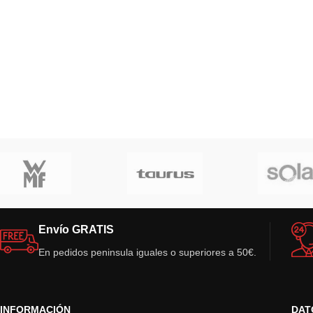
Envío GRATIS
En pedidos peninsula iguales o superiores a 50€.
INFORMACIÓN
DAT