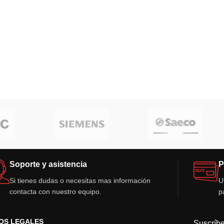
Soporte y asistencia
P
Si tienes dudas o necesitas mas información
U
contacta con nuestro equipo.
p
OS LEGALES
Suscríbe