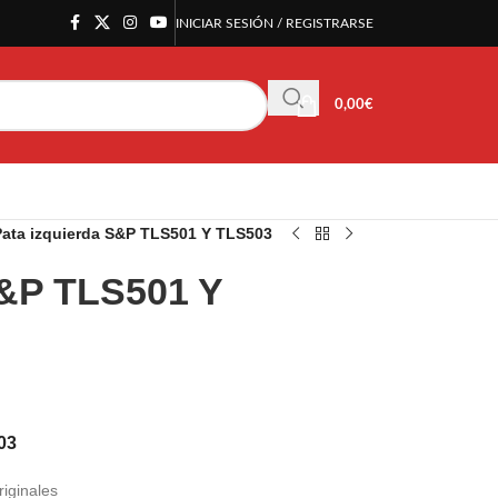
INICIAR SESIÓN / REGISTRARSE
0,00
€
Pata izquierda S&P TLS501 Y TLS503
S&P TLS501 Y
03
riginales