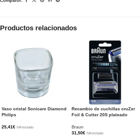
Compartir:
Productos relacionados
Vaso cristal Sonicare Diamond
Recambio de cuchillas cruZer
Philips
Foil & Cutter 20S plateado
25,41
€
Braun
IVA incluido
31,50
€
IVA incluido
AÑADIR AL CARRITO