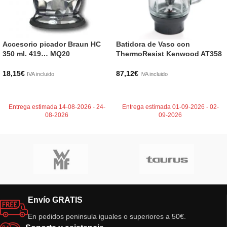
Accesorio picador Braun HC
Batidora de Vaso con
350 ml. 419… MQ20
ThermoResist Kenwood AT358
18,15
€
87,12
€
IVA incluido
IVA incluido
AÑADIR AL CARRITO
AÑADIR AL CARRITO
Entrega estimada 14-08-2026 - 24-
Entrega estimada 01-09-2026 - 02-
08-2026
09-2026
Envío GRATIS
En pedidos peninsula iguales o superiores a 50€.