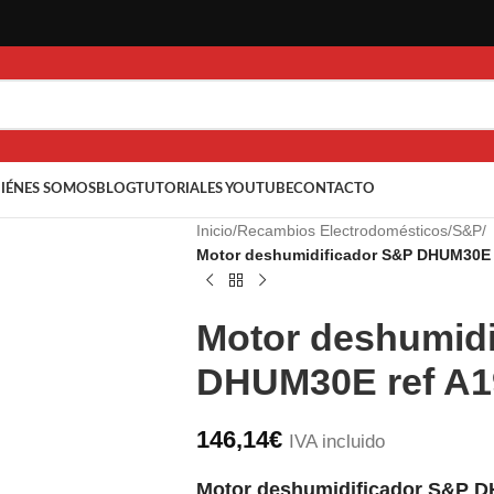
IÉNES SOMOS
BLOG
TUTORIALES YOUTUBE
CONTACTO
Inicio
/
Recambios Electrodomésticos
/
S&P
/
Motor deshumidificador S&P DHUM30E 
Motor deshumidi
DHUM30E ref A1
146,14
€
IVA incluido
Motor deshumidificador S&P 