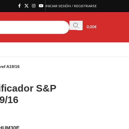
INICIAR SESIÓN / REGISTRARSE
0,00
€
ref A19/16
ficador S&P
9/16
DHUM30E