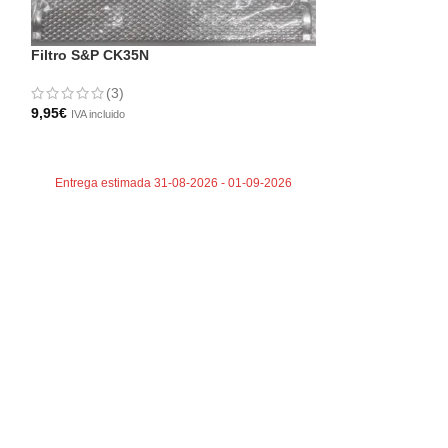
Filtro S&P CK35N
Lampara haloge
(3)
54,98
€
IVA incluido
9,95
€
IVA incluido
AÑADIR AL CA
AÑADIR AL CARRITO
Entrega estima
Entrega estimada 31-08-2026 - 01-09-2026