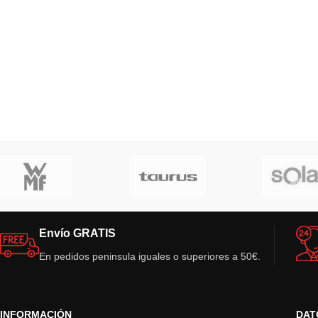
Envío GRATIS
En pedidos peninsula iguales o superiores a 50€.
INFORMACIÓN
DAT