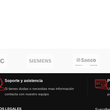
Soporte y asistencia
P
Si tienes dudas o necesitas mas información
U
contacta con nuestro equipo.
p
OS LEGALES
Suscríbe