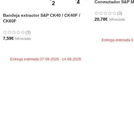
Conmutador S&P M
(3)
Bandeja extractor S&P CK40 / CK40F /
20,78
€
IVA incluido
CK60F
AÑADIR AL CARRI
(3)
7,59
€
IVA incluido
Entrega estimada 0
AÑADIR AL CARRITO
Entrega estimada 07-08-2026 - 14-08-2026