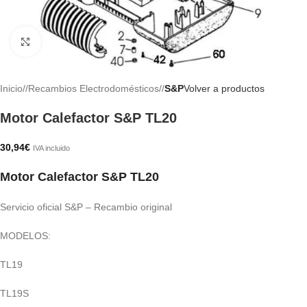
Haga clic para ampliar
Inicio
/
Recambios Electrodomésticos
/
S&P
Volver a productos
Motor Calefactor S&P TL20
30,94
€
IVA incluido
Motor Calefactor S&P TL20
Servicio oficial S&P – Recambio original
MODELOS:
TL19
TL19S