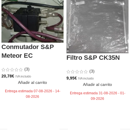
Conmutador S&P
Meteor EC
Filtro S&P CK35N
(3)
(3)
20,78
€
IVA incluido
9,95
€
IVA incluido
Añadir al carrito
Añadir al carrito
Entrega estimada 07-08-2026 - 14-
Entrega estimada 31-08-2026 - 01-
08-2026
09-2026