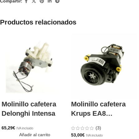
Compartir:
Productos relacionados
Molinillo cafetera
Molinillo cafetera
Delonghi Intensa
Krups EA8…
65,29
€
(3)
IVA incluido
Añadir al carrito
53,00
€
IVA incluido