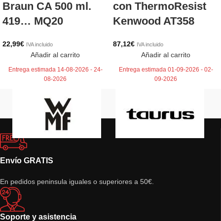
Braun CA 500 ml.
con ThermoResist
419… MQ20
Kenwood AT358
22,99
€
87,12
€
IVA incluido
IVA incluido
Añadir al carrito
Añadir al carrito
Entrega estimada 14-08-2026 - 24-
Entrega estimada 01-09-2026 - 02-
08-2026
09-2026
Envío GRATIS
En pedidos peninsula iguales o superiores a 50€.
Soporte y asistencia