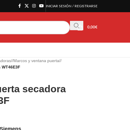
INICIAR SESIÓN / REGISTRARSE
0,00
€
adoras
/
Marcos y ventana puerta
/
ns WT46E3F
uerta secadora
3F
a Siemens