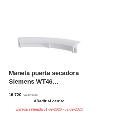
Maneta puerta secadora
Siemens WT46…
19,72
€
IVA incluido
Añadir al carrito
Marco pue
Entrega estimada 01-09-2026 - 02-09-2026
Bosch, Si
56,89
€
IVA incluido