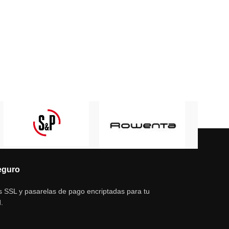
eguro
s SSL y pasarelas de pago encriptadas para tu
.