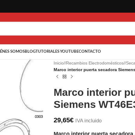
ÉNES SOMOS
BLOG
TUTORIALES YOUTUBE
CONTACTO
Inicio
/
Recambios Electrodomésticos
/
Sec
Marco interior puerta secadora Sieme
Marco interior p
Siemens WT46E
29,65
€
IVA incluido
Marco interior puerta secador