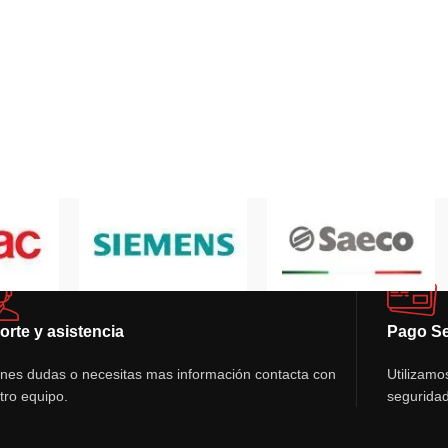
orte y asistencia
Pago S
ienes dudas o necesitas mas información contacta con
Utilizamo
tro equipo.
seguridad