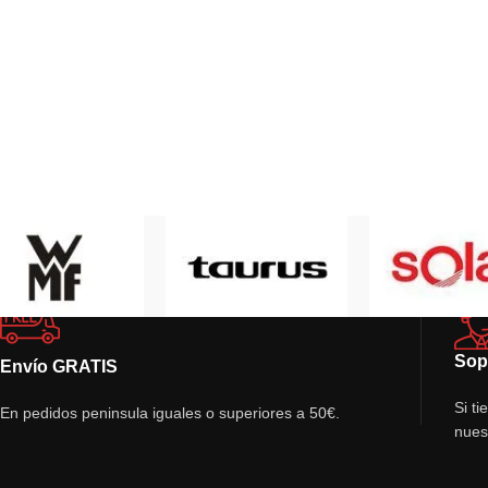
Sop
Envío GRATIS
Si t
En pedidos peninsula iguales o superiores a 50€.
nues