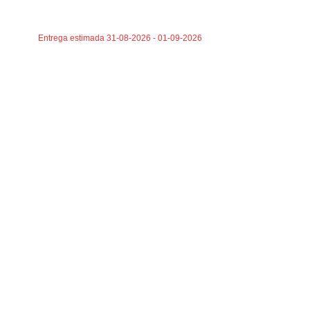
AÑADIR AL CA
AÑADIR AL CARRITO
Entrega estima
Entrega estimada 31-08-2026 - 01-09-2026