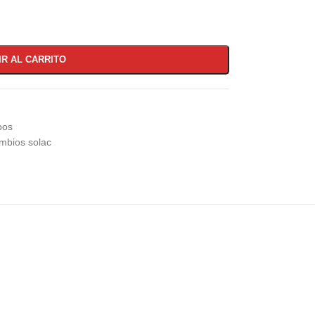
IR AL CARRITO
bos
mbios solac