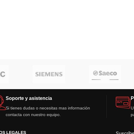
Soporte y asistencia
P
Si tienes dudas o necesitas mas información
U
contacta con nuestro equipo.
p
OS LEGALES
Suscríbe