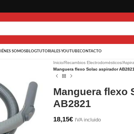
IÉNES SOMOS
BLOG
TUTORIALES YOUTUBE
CONTACTO
Inicio
/
Recambios Electrodomésticos
/
Aspir
Manguera flexo Solac aspirador AB282
Manguera flexo 
AB2821
18,15
€
IVA incluido