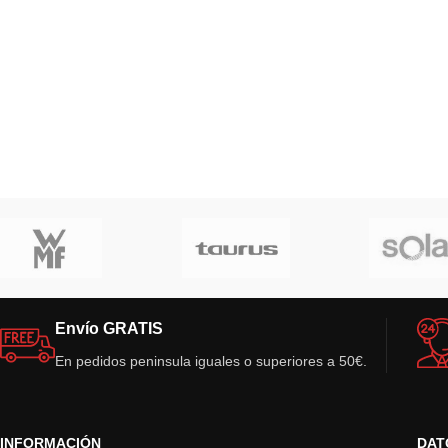
Envío GRATIS
En pedidos peninsula iguales o superiores a 50€.
INFORMACIÓN
DAT