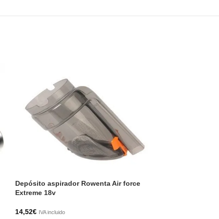
Filtro espuma R
Depósito aspirador Rowenta Air force
Multicyclonic
Extreme 18v
8,06
€
14,52
€
IVA incluido
IVA incluido