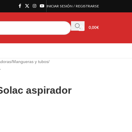
INICIAR SESIÓN / REGISTRARSE
0,00
€
adoras
/
Mangueras y tubos
/
1
Solac aspirador