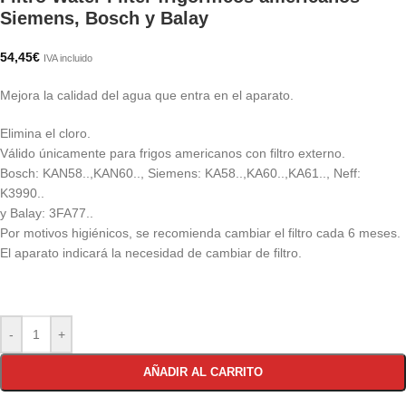
Siemens, Bosch y Balay
54,45
€
IVA incluido
Mejora la calidad del agua que entra en el aparato.
Elimina el cloro.
Válido únicamente para frigos americanos con filtro externo.
Bosch: KAN58..,KAN60.., Siemens: KA58..,KA60..,KA61.., Neff:
K3990..
y Balay: 3FA77..
Por motivos higiénicos, se recomienda cambiar el filtro cada 6 meses.
El aparato indicará la necesidad de cambiar de filtro.
-
+
AÑADIR AL CARRITO