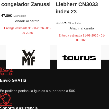
congelador Zanussi
Liebherr CN3033
index 23
47,80
€
IVA incluido
Añadir al carrito
33,09
€
IVA incluido
Añadir al carrito
Entrega estimada 31-08-2026 - 01-
09-2026
Entrega estimada 31-08-2026 - 01-
09-2026
Envío GRATIS
En pedidos peninsula iguales o superiores a 50€.
Soporte y asistencia