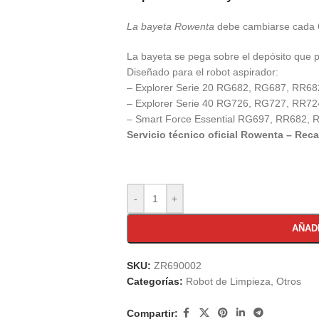
La bayeta Rowenta
debe cambiarse cada
La bayeta se pega sobre el depósito que 
Diseñado para el robot aspirador:
– Explorer Serie 20 RG682, RG687, RR6
– Explorer Serie 40 RG726, RG727, RR7
– Smart Force Essential RG697, RR682,
Servicio técnico oficial Rowenta – Rec
-
+
AÑAD
SKU:
ZR690002
Categorías:
Robot de Limpieza
,
Otros
Compartir: