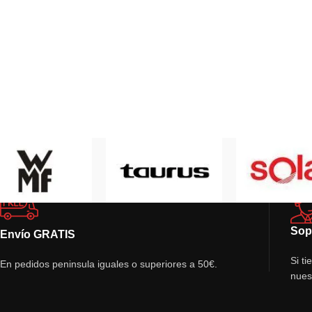
Sop
Envío GRATIS
Si t
En pedidos peninsula iguales o superiores a 50€.
nues