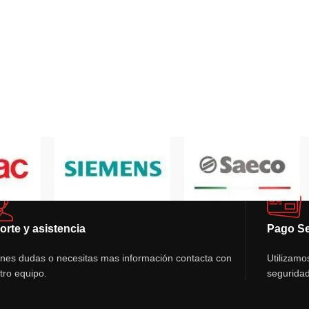
orte y asistencia
Pago S
ienes dudas o necesitas mas información contacta con
Utilizamo
tro equipo.
seguridad