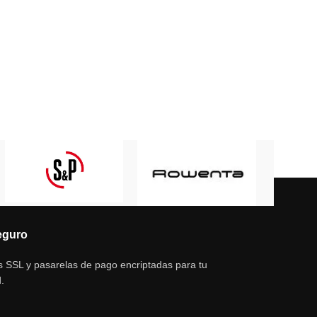
eguro
s SSL y pasarelas de pago encriptadas para tu
.