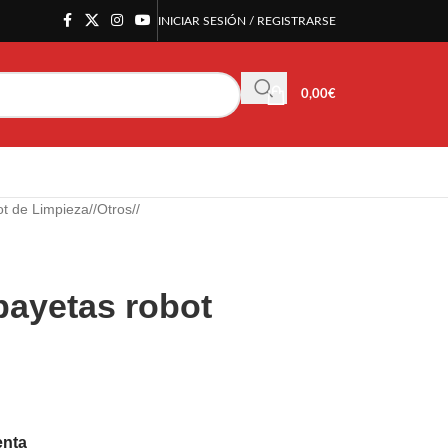
INICIAR SESIÓN / REGISTRARSE
0,00
€
t de Limpieza
/
Otros
/
bayetas robot
enta