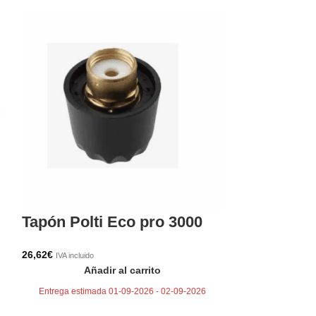
17,00
€
IVA incluido
Aña
Entrega estima
Tapón Polti Eco pro 3000
26,62
€
IVA incluido
Añadir al carrito
Entrega estimada 01-09-2026 - 02-09-2026