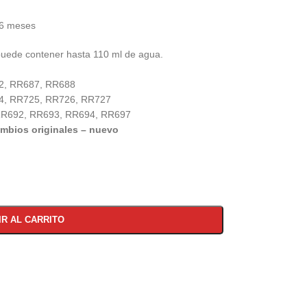
 6 meses
puede contener hasta 110 ml de agua.
82, RR687, RR688
24, RR725, RR726, RR727
 RR692, RR693, RR694, RR697
ambios originales – nuevo
IR AL CARRITO