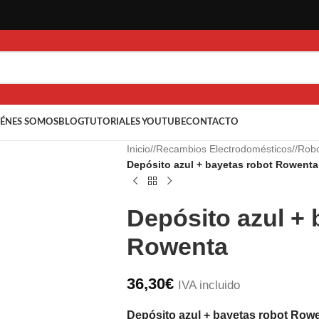
ÉNES SOMOS
BLOG
TUTORIALES YOUTUBE
CONTACTO
Inicio
/
Recambios Electrodomésticos
/
Robo
Depósito azul + bayetas robot Rowenta
Depósito azul + 
Rowenta
36,30
€
IVA incluido
Depósito azul + bayetas robot Row