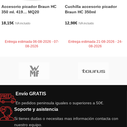
Accesorio picador Braun HC
Cuchilla accesorio picador
350 ml. 419… MQ20
Braun HC 350ml
18,15
€
12,98
€
IVA incluido
IVA incluido
AÑADIR AL CARRITO
AÑADIR AL CARRITO
Entrega estimada 06-08-2026 - 07-
Entrega estimada 21-08-2026 - 24-
08-2026
08-2026
Envío GRATIS
En pedidos peninsula iguales o superiores a 50€.
Soporte y asistencia
Si tienes dudas o necesitas mas información contacta con
nuestro equipo.