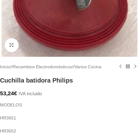
Haga clic para ampliar
Inicio
/
Recambios Electrodomésticos
/
Varios Cocina
Cuchilla batidora Philips
53,24
€
IVA incluido
MODELOS:
HR3651
HR3652