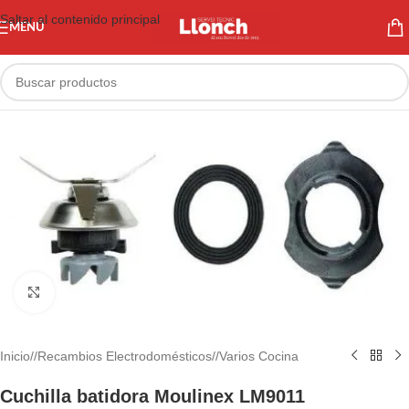
Saltar al contenido principal
MENÚ
Haga clic para ampliar
Inicio
/
Recambios Electrodomésticos
/
Varios Cocina
Cuchilla batidora Moulinex LM9011