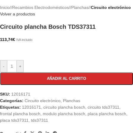
Inicio
/
Recambios Electrodomésticos
/
Planchas
/
Circuito electrónico
Volver a productos
Circuito plancha Bosch TDS37311
113,74
€
IVA incluido
-
+
AÑADIR AL CARRITO
SKU:
12016171
Categorías:
Circuito electrónico
,
Planchas
Etiquetas:
12016171
,
circuito plancha bosch
,
circuito tds37311
,
frontal plancha bosch
,
modulo plancha bosch
,
placa plancha bosch
,
placa tds37311
,
tds37311