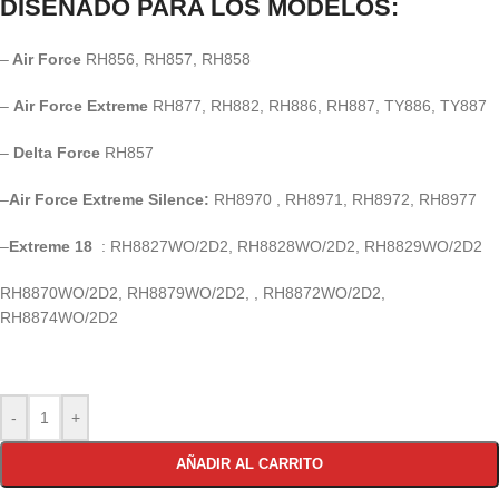
DISEÑADO PARA LOS MODELOS:
–
Air Force
RH856, RH857, RH858
–
Air Force Extreme
RH877, RH882, RH886, RH887, TY886, TY887
–
Delta Force
RH857
–
Air Force Extreme Silence:
RH8970 , RH8971, RH8972, RH8977
–
Extreme 18
: RH8827WO/2D2, RH8828WO/2D2, RH8829WO/2D2
RH8870WO/2D2, RH8879WO/2D2, , RH8872WO/2D2,
RH8874WO/2D2
-
+
AÑADIR AL CARRITO