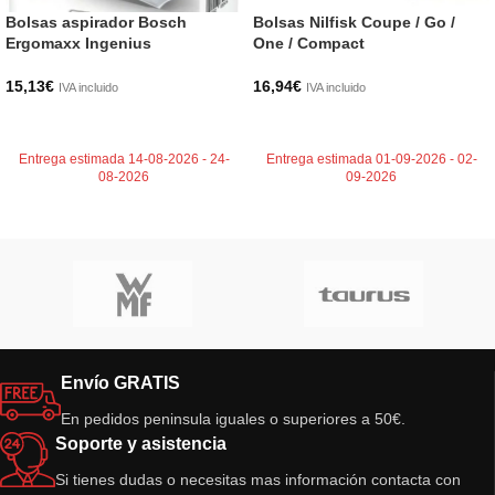
Bolsas aspirador Bosch
Bolsas Nilfisk Coupe / Go /
Ergomaxx Ingenius
One / Compact
15,13
€
16,94
€
IVA incluido
IVA incluido
AÑADIR AL CARRITO
AÑADIR AL CARRITO
Entrega estimada 14-08-2026 - 24-
Entrega estimada 01-09-2026 - 02-
08-2026
09-2026
Envío GRATIS
En pedidos peninsula iguales o superiores a 50€.
Soporte y asistencia
Si tienes dudas o necesitas mas información contacta con