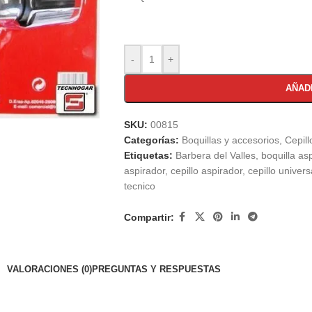
-
+
AÑAD
a ampliar
SKU:
00815
Categorías:
Boquillas y accesorios
,
Cepill
Etiquetas:
Barbera del Valles
,
boquilla as
aspirador
,
cepillo aspirador
,
cepillo univers
tecnico
Compartir:
VALORACIONES (0)
PREGUNTAS Y RESPUESTAS