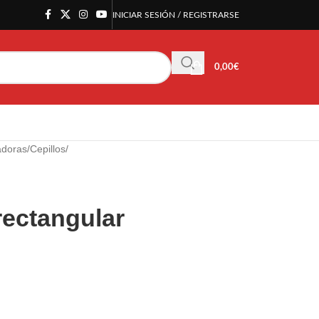
INICIAR SESIÓN / REGISTRARSE
0,00
€
adoras
/
Cepillos
/
rectangular