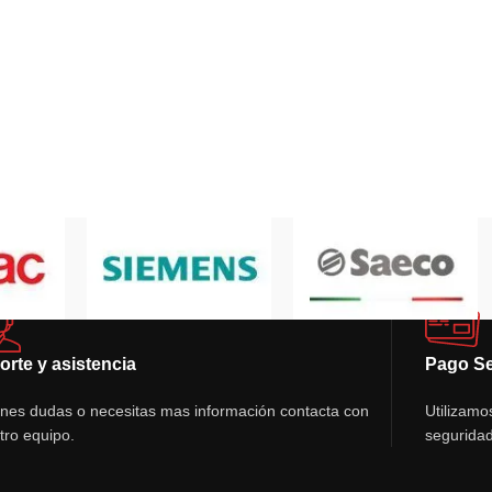
orte y asistencia
Pago S
ienes dudas o necesitas mas información contacta con
Utilizamo
tro equipo.
seguridad