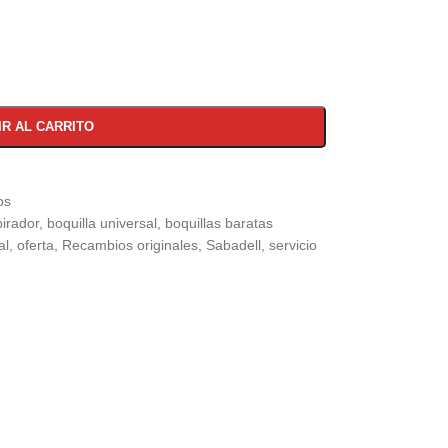
IR AL CARRITO
os
pirador
,
boquilla universal
,
boquillas baratas
al
,
oferta
,
Recambios originales
,
Sabadell
,
servicio