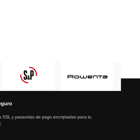
eguro
s SSL y pasarelas de pago encriptadas para tu
.