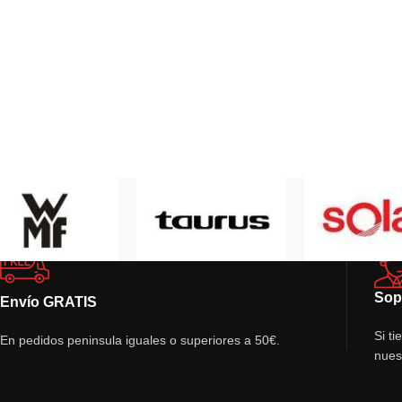
Sop
Envío GRATIS
Si t
En pedidos peninsula iguales o superiores a 50€.
nues