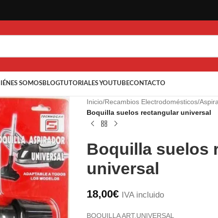
IÉNES SOMOS
BLOG
TUTORIALES YOUTUBE
CONTACTO
Inicio
/
Recambios Electrodomésticos
/
Aspir
Boquilla suelos rectangular universal
Boquilla suelos 
universal
18,00
€
IVA incluido
BOQUILLA ART.UNIVERSAL