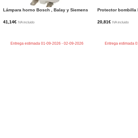
Lámpara horno Bosch , Balay y Siemens
Protector bombilla
41,14
€
20,81
€
IVA incluido
IVA incluido
AÑADIR AL CARRITO
AÑADIR AL CARRI
Entrega estimada 01-09-2026 - 02-09-2026
Entrega estimada 0