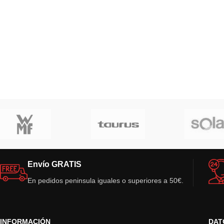
Envío GRATIS
En pedidos peninsula iguales o superiores a 50€.
INFORMACIÓN
DAT