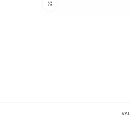
Haga clic para ampliar
VAL