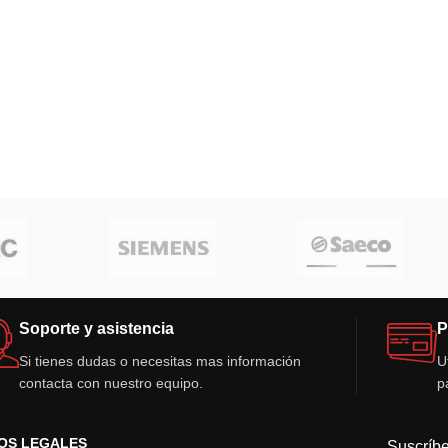
Soporte y asistencia
P
Si tienes dudas o necesitas mas información
U
contacta con nuestro equipo.
p
OS LEGALES
Suscríbe