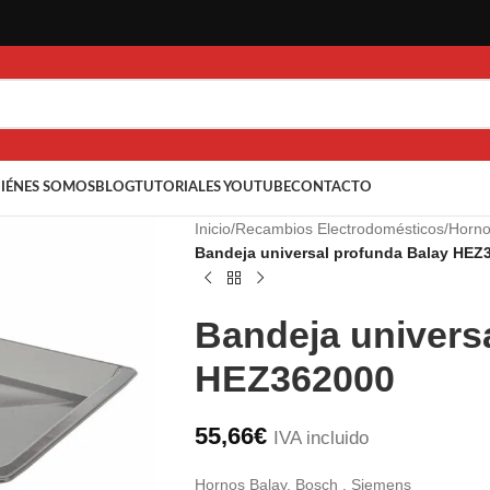
IÉNES SOMOS
BLOG
TUTORIALES YOUTUBE
CONTACTO
Inicio
/
Recambios Electrodomésticos
/
Horn
Bandeja universal profunda Balay HEZ
Bandeja univers
HEZ362000
55,66
€
IVA incluido
Hornos Balay, Bosch , Siemens