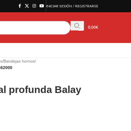
INICIAR SESIÓN / REGISTRARSE
0,00
€
os
/
Bandejas hornos
/
362000
al profunda Balay