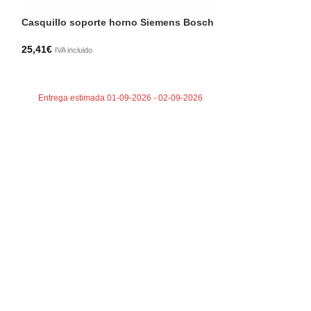
18,15
€
IVA incluido
Casquillo soporte horno Siemens Bosch
AÑADIR AL CA
25,41
€
IVA incluido
AÑADIR AL CARRITO
Entrega estimada 01-09-2026 - 02-09-2026