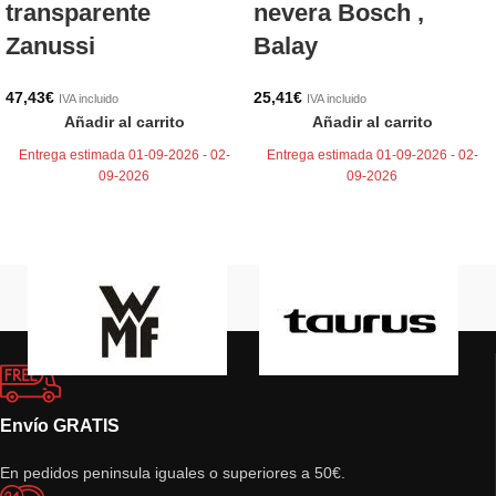
transparente
nevera Bosch ,
Zanussi
Balay
47,43
€
25,41
€
IVA incluido
IVA incluido
Añadir al carrito
Añadir al carrito
Entrega estimada 01-09-2026 - 02-
Entrega estimada 01-09-2026 - 02-
09-2026
09-2026
Envío GRATIS
En pedidos peninsula iguales o superiores a 50€.