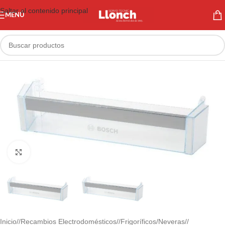
Saltar al contenido principal
MENÚ
Haga clic para ampliar
Inicio
/
Recambios Electrodomésticos
/
Frigoríficos/Neveras
/